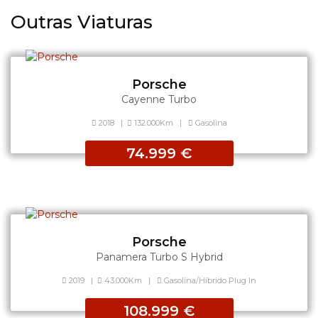
Outras Viaturas
Porsche
Cayenne Turbo
2018
|
132.000Km
|
Gasolina
74.999 €
Porsche
Panamera Turbo S Hybrid
2019
|
43.000Km
|
Gasolina/Híbrido Plug In
108.999 €