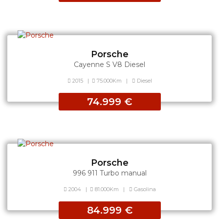
Porsche
Cayenne S V8 Diesel
2015
|
75.000Km
|
Diesel
74.999 €
Porsche
996 911 Turbo manual
2004
|
81.000Km
|
Gasolina
84.999 €