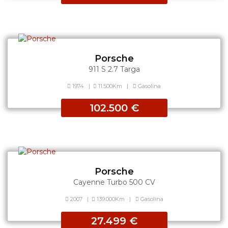
Porsche
911 S 2.7 Targa
1974
|
11.500Km
|
Gasolina
102.500 €
Porsche
Cayenne Turbo 500 CV
2007
|
139.000Km
|
Gasolina
27.499 €