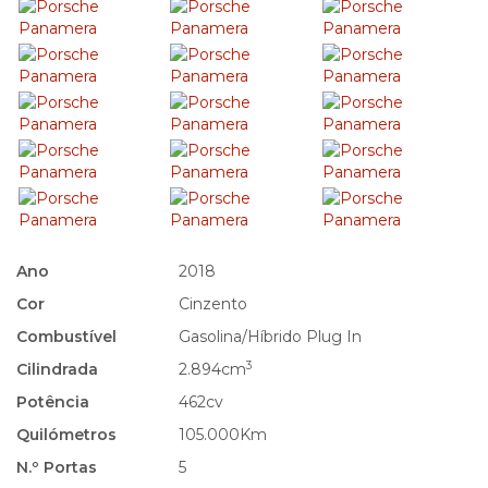
Ano
2018
Cor
Cinzento
Combustível
Gasolina/Híbrido Plug In
3
Cilindrada
2.894cm
Potência
462cv
Quilómetros
105.000Km
N.º Portas
5