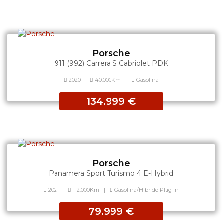
Porsche
911 (992) Carrera S Cabriolet PDK
2020
|
40.000Km
|
Gasolina
134.999 €
Porsche
Panamera Sport Turismo 4 E-Hybrid
2021
|
112.000Km
|
Gasolina/Híbrido Plug In
79.999 €