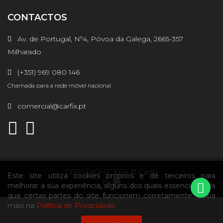
CONTACTOS
Av. de Portugal, Nº4, Póvoa da Galega, 2665-357
Milharado
(+351) 969 080 146
Chamada para a rede móvel nacional
comercial@carfix.pt
COPYRIGHT 2026 © Carfix
Este site utiliza cookies próprios e de terceiros para
by
melhorar a sua experiência, alguns dos quais essenciais para
que certas partes do site funcionem corretamente. Saiba
mais na
Política de Privacidade
.