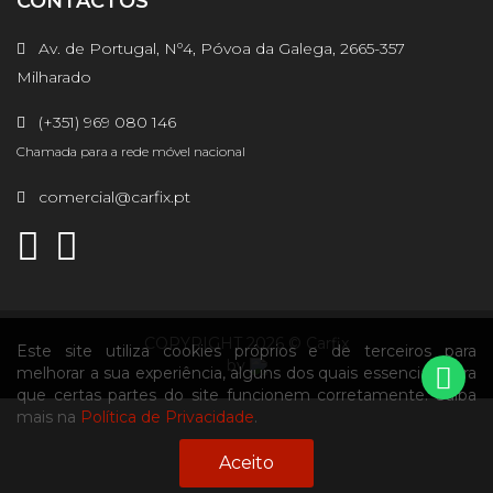
CONTACTOS
Av. de Portugal, Nº4, Póvoa da Galega, 2665-357
Milharado
(+351) 969 080 146
Chamada para a rede móvel nacional
comercial@carfix.pt
COPYRIGHT 2026 © Carfix
Este site utiliza cookies próprios e de terceiros para
by
melhorar a sua experiência, alguns dos quais essenciais para
que certas partes do site funcionem corretamente. Saiba
mais na
Política de Privacidade
.
Aceito