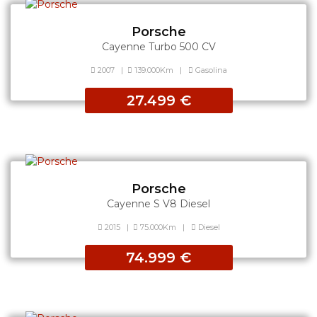
Porsche
Cayenne Turbo 500 CV
2007
|
139.000Km
|
Gasolina
27.499 €
Porsche
Cayenne S V8 Diesel
2015
|
75.000Km
|
Diesel
74.999 €