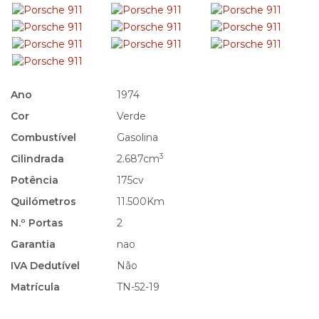
Ano
1974
Cor
Verde
Combustível
Gasolina
3
Cilindrada
2.687cm
Potência
175cv
Quilómetros
11.500Km
N.º Portas
2
Garantia
nao
IVA Dedutível
Não
Matrícula
TN-52-19