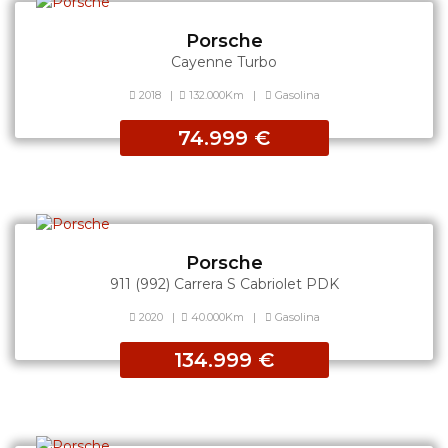
Porsche
Cayenne Turbo
2018
|
132.000Km
|
Gasolina
74.999 €
Porsche
911 (992) Carrera S Cabriolet PDK
2020
|
40.000Km
|
Gasolina
134.999 €