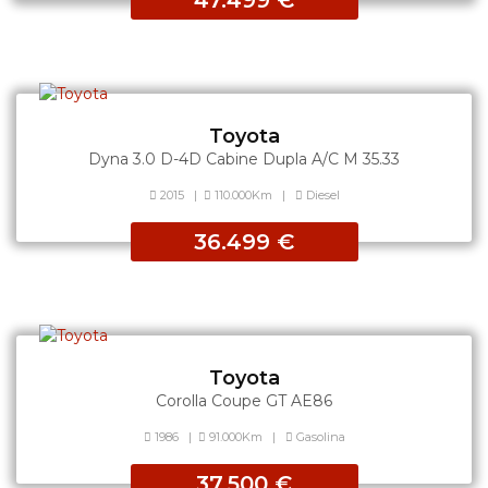
47.499 €
Toyota
Dyna 3.0 D-4D Cabine Dupla A/C M 35.33
2015
|
110.000Km
|
Diesel
36.499 €
Toyota
Corolla Coupe GT AE86
1986
|
91.000Km
|
Gasolina
37.500 €