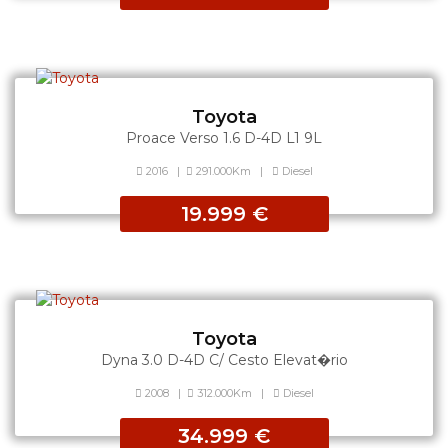
Toyota
Proace Verso 1.6 D-4D L1 9L
2016
|
291.000Km
|
Diesel
19.999 €
Toyota
Dyna 3.0 D-4D C/ Cesto Elevat�rio
2008
|
312.000Km
|
Diesel
34.999 €