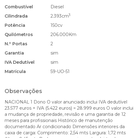
Combustível
Diesel
3
Cilindrada
2.393cm
Potência
150cv
Quilómetros
206.000Km
N.º Portas
2
Garantia
sim
IVA Dedutível
sim
Matrícula
59-UO-51
Observações
NACIONAL 1 Dono O valor anunciado inclui IVA dedutível
23.577 euros + IVA (5.422 euros) = 28.999 euros O valor inclui
a mudança de propriedade, revisão e uma garantia de 12
meses para profissionais Histórico de manutenção
documentado Ar condicionado Dimensões interiores da
caixa de carga: Comprimento: 2,54 mts Largura: 1,72 mts