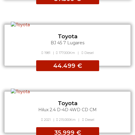
Toyota
BJ 45 7 Lugares
1981
|
177.000Km
|
Diesel
44.499 €
Toyota
Hilux 2.4 D-4D 4WD CD CM
2021
|
215.000Km
|
Diesel
35.999 €