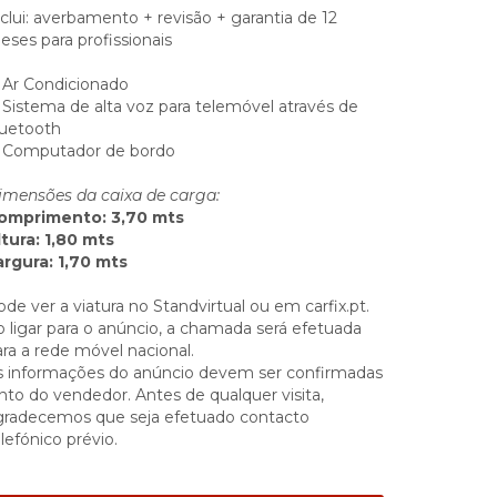
clui: averbamento + revisão + garantia de 12
eses para profissionais
 Ar Condicionado
 Sistema de alta voz para telemóvel através de
luetooth
 Computador de bordo
imensões da caixa de carga:
omprimento: 3,70 mts
ltura: 1,80 mts
argura: 1,70 mts
de ver a viatura no Standvirtual ou em carfix.pt.
o ligar para o anúncio, a chamada será efetuada
ra a rede móvel nacional.
s informações do anúncio devem ser confirmadas
nto do vendedor. Antes de qualquer visita,
gradecemos que seja efetuado contacto
lefónico prévio.