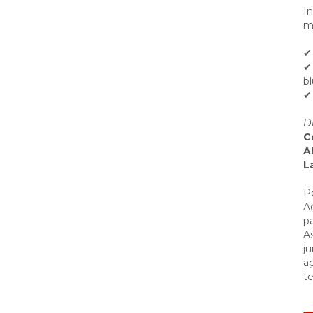
In
m
✔
✔
b
✔
D
C
A
L
Po
A
pa
A
ju
a
te