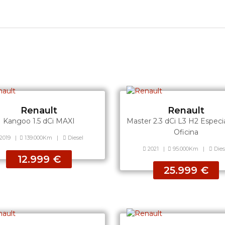
Renault
Renault
Kangoo 1.5 dCi MAXI
Master 2.3 dCi L3 H2 Especia
Oficina
2019
|
139.000Km
|
Diesel
2021
|
95.000Km
|
Dies
12.999 €
25.999 €