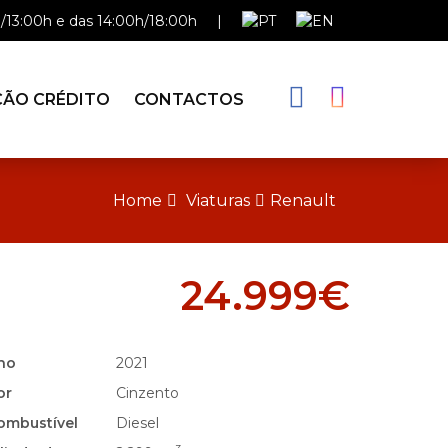
/13:00h e das 14:00h/18:00h
|
ÇÃO CRÉDITO
CONTACTOS
Home
Viaturas
Renault
24.999€
no
2021
or
Cinzento
ombustível
Diesel