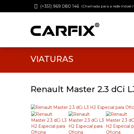
(+351) 969 080 146
(Chamada para a rede móvel n
VIATURAS
Renault Master 2.3 dCi L