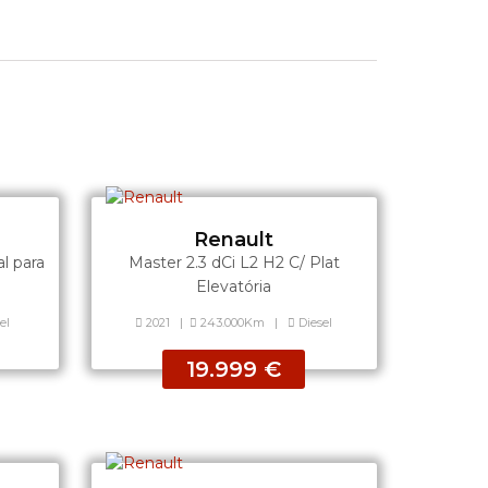
Renault
l para
Master 2.3 dCi L2 H2 C/ Plat
Elevatória
el
2021
|
243.000Km
|
Diesel
19.999 €