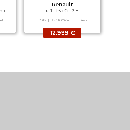
Renault
ante
Trafic 1.6 dCi L2 H1
el
2016
|
241.000Km
|
Diesel
12.999 €