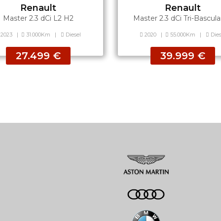
Renault
Renault
Master 2.3 dCi L2 H2
Master 2.3 dCi Tri-Bascul
2023
|
31.000Km
|
Diesel
2020
|
55.000Km
|
Dies
27.499 €
39.999 €