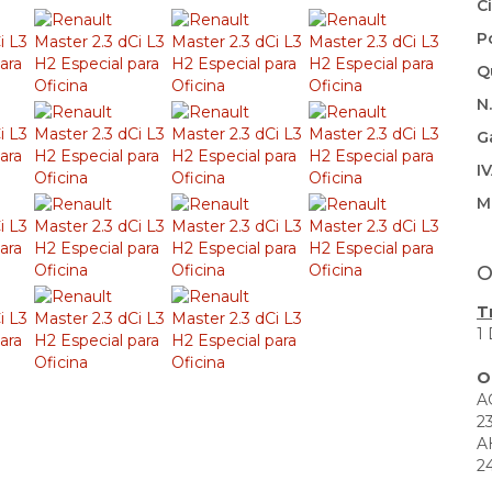
C
P
Q
N
G
I
M
O
T
1
O
A
2
A
2