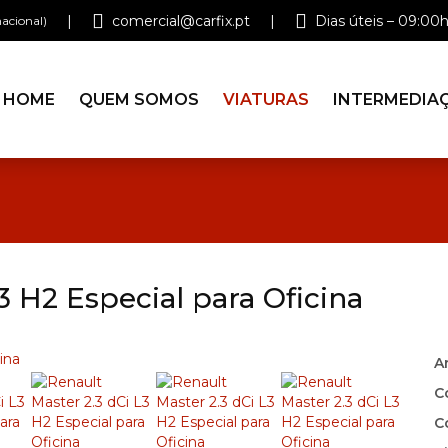
|
comercial@carfix.pt
|
Dias úteis – 09:00h
acional)
HOME
QUEM SOMOS
VIATURAS
INTERMEDIA
3 H2 Especial para Oficina
A
C
C