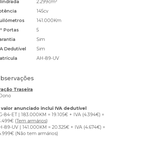
3
ilindrada
2.299cm
otência
145cv
uilómetros
141.000Km
.º Portas
5
arantia
Sim
VA Dedutível
Sim
atrícula
AH-89-UV
bservações
ração Traseira
 Dono
 valor anunciado inclui IVA dedutível
G-84-ET | 183.000KM = 19.105€ + IVA (4.394€) =
3.499€ (
Tem armários
)
H-89-UV | 141.000KM = 20.325€ + IVA (4.674€) =
4.999€ (Não tem armários)